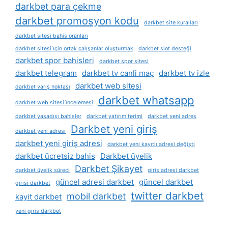
darkbet para çekme
darkbet promosyon kodu
darkbet site kuralları
darkbet sitesi bahis oranları
darkbet sitesi i̇çin ortak çalışanlar oluşturmak
darkbet slot desteği
darkbet spor bahisleri
darkbet spor sitesi
darkbet telegram
darkbet tv canli maç
darkbet tv izle
darkbet web sitesi
darkbet varış noktası
darkbet whatsapp
darkbet web sitesi i̇ncelemesi
darkbet yasadışı bahisler
darkbet yatırım terimi
darkbet yeni adres
Darkbet yeni giriş
darkbet yeni adresi
darkbet yeni giriş adresi
darkbet yeni kayıtlı adresi değişti
darkbet ücretsiz bahis
Darkbet üyelik
Darkbet Şikayet
darkbet üyelik süreci
giris adresi darkbet
güncel adresi darkbet
güncel darkbet
girisi darkbet
twitter darkbet
mobil darkbet
kayit darkbet
yeni giris darkbet