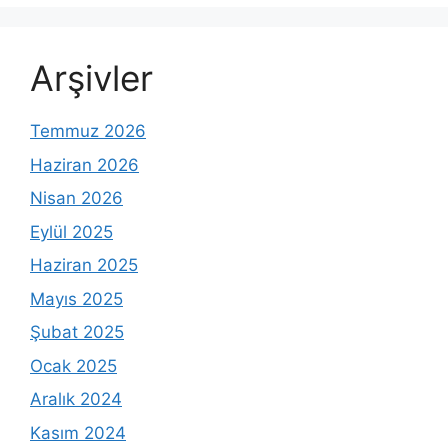
Arşivler
Temmuz 2026
Haziran 2026
Nisan 2026
Eylül 2025
Haziran 2025
Mayıs 2025
Şubat 2025
Ocak 2025
Aralık 2024
Kasım 2024