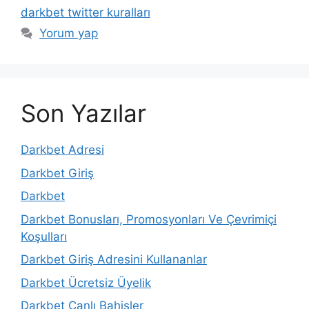
darkbet twitter kuralları
Yorum yap
Son Yazılar
Darkbet Adresi
Darkbet Giriş
Darkbet
Darkbet Bonusları, Promosyonları Ve Çevrimiçi
Koşulları
Darkbet Giriş Adresini Kullananlar
Darkbet Ücretsiz Üyelik
Darkbet Canlı Bahisler