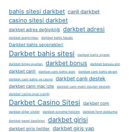
bahis sitesi darkbet
canli darkbet
casino sitesi darkbet
darkbet adresi
darkbet adres değişikliği
darkbet araştırması
darkbet bahis hesabı
Darkbet bahis seçenekleri
Darkbet bahis sitesi
darkbet bahis ziyaret
darkbet bonus
darkbet bingo oyunları
darkbet bonusu alın
darkbet canli
darkbet canlı bahis alanı
darkbet canlı bahis ekranı
darkbet canlı destek
darkbet canlı bahis ve casino
darkbet canlı maç i̇zle
darkbet canlı mobil müşteri desteği
darkbet casino oyun i̇çeriği
Darkbet Casino Sitesi
darkbet com
darkbet diğer siteler
darkbet extreme hold'em
darkbet form doldurma
darkbet girisi
darkbet genel özellikleri
darkbet giris yap
darkbet giris twitter