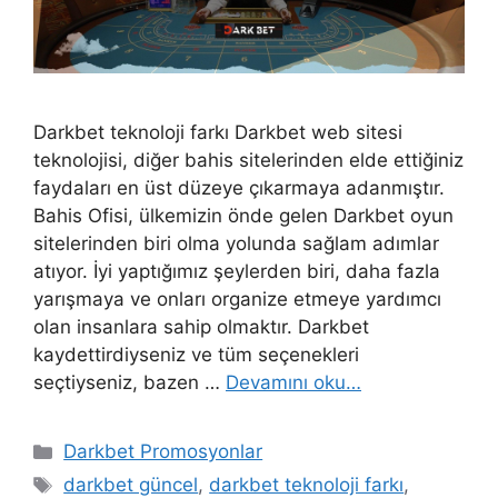
Darkbet teknoloji farkı Darkbet web sitesi
teknolojisi, diğer bahis sitelerinden elde ettiğiniz
faydaları en üst düzeye çıkarmaya adanmıştır.
Bahis Ofisi, ülkemizin önde gelen Darkbet oyun
sitelerinden biri olma yolunda sağlam adımlar
atıyor. İyi yaptığımız şeylerden biri, daha fazla
yarışmaya ve onları organize etmeye yardımcı
olan insanlara sahip olmaktır. Darkbet
kaydettirdiyseniz ve tüm seçenekleri
seçtiyseniz, bazen …
Devamını oku…
Kategoriler
Darkbet Promosyonlar
Etiketler
darkbet güncel
,
darkbet teknoloji farkı
,