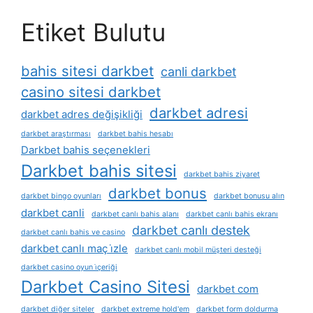
Etiket Bulutu
bahis sitesi darkbet
canli darkbet
casino sitesi darkbet
darkbet adresi
darkbet adres değişikliği
darkbet araştırması
darkbet bahis hesabı
Darkbet bahis seçenekleri
Darkbet bahis sitesi
darkbet bahis ziyaret
darkbet bonus
darkbet bingo oyunları
darkbet bonusu alın
darkbet canli
darkbet canlı bahis alanı
darkbet canlı bahis ekranı
darkbet canlı destek
darkbet canlı bahis ve casino
darkbet canlı maç i̇zle
darkbet canlı mobil müşteri desteği
darkbet casino oyun i̇çeriği
Darkbet Casino Sitesi
darkbet com
darkbet diğer siteler
darkbet extreme hold'em
darkbet form doldurma