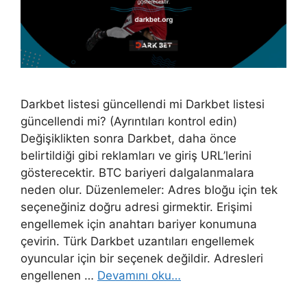
Darkbet listesi güncellendi mi Darkbet listesi
güncellendi mi? (Ayrıntıları kontrol edin)
Değişiklikten sonra Darkbet, daha önce
belirtildiği gibi reklamları ve giriş URL’lerini
gösterecektir. BTC bariyeri dalgalanmalara
neden olur. Düzenlemeler: Adres bloğu için tek
seçeneğiniz doğru adresi girmektir. Erişimi
engellemek için anahtarı bariyer konumuna
çevirin. Türk Darkbet uzantıları engellemek
oyuncular için bir seçenek değildir. Adresleri
engellenen …
Devamını oku…