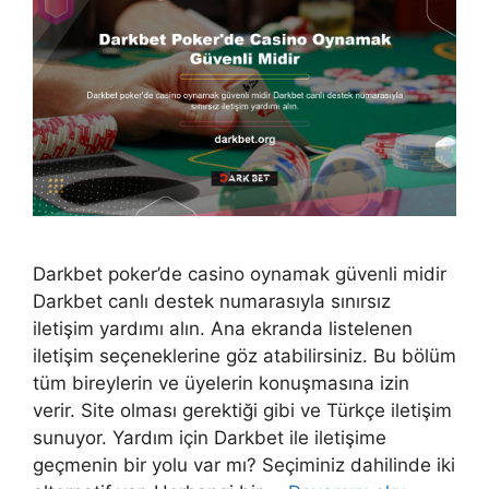
Darkbet poker’de casino oynamak güvenli midir
Darkbet canlı destek numarasıyla sınırsız
iletişim yardımı alın. Ana ekranda listelenen
iletişim seçeneklerine göz atabilirsiniz. Bu bölüm
tüm bireylerin ve üyelerin konuşmasına izin
verir. Site olması gerektiği gibi ve Türkçe iletişim
sunuyor. Yardım için Darkbet ile iletişime
geçmenin bir yolu var mı? Seçiminiz dahilinde iki