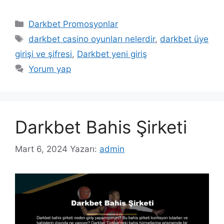
Kategoriler
Darkbet Promosyonlar
Etiketler
darkbet casino oyunları nelerdir
,
darkbet üye
girişi ve şifresi
,
Darkbet yeni giriş
Yorum yap
Darkbet Bahis Şirketi
Mart 6, 2024
Yazarı:
admin