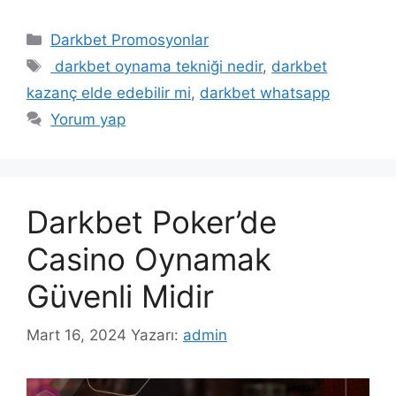
Kategoriler
Darkbet Promosyonlar
Etiketler
darkbet oynama tekniği nedir
,
darkbet
kazanç elde edebilir mi
,
darkbet whatsapp
Yorum yap
Darkbet Poker’de
Casino Oynamak
Güvenli Midir
Mart 16, 2024
Yazarı:
admin