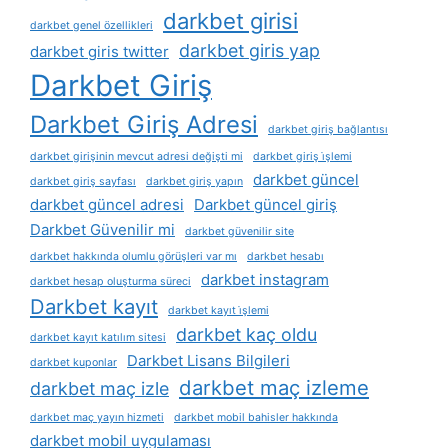
darkbet girisi
darkbet genel özellikleri
darkbet giris yap
darkbet giris twitter
Darkbet Giriş
Darkbet Giriş Adresi
darkbet giriş bağlantısı
darkbet girişinin mevcut adresi değişti mi
darkbet giriş i̇şlemi
darkbet güncel
darkbet giriş sayfası
darkbet giriş yapın
darkbet güncel adresi
Darkbet güncel giriş
Darkbet Güvenilir mi
darkbet güvenilir site
darkbet hakkında olumlu görüşleri var mı
darkbet hesabı
darkbet instagram
darkbet hesap oluşturma süreci
Darkbet kayıt
darkbet kayıt i̇şlemi
darkbet kaç oldu
darkbet kayıt katılım sitesi
Darkbet Lisans Bilgileri
darkbet kuponlar
darkbet maç izleme
darkbet maç izle
darkbet maç yayın hizmeti
darkbet mobil bahisler hakkında
darkbet mobil uygulaması