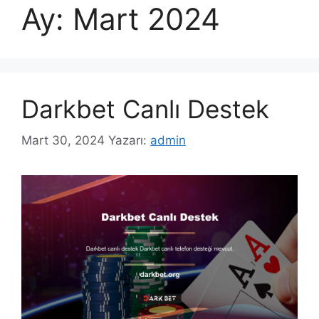
Ay:
Mart 2024
Darkbet Canlı Destek
Mart 30, 2024
Yazarı:
admin