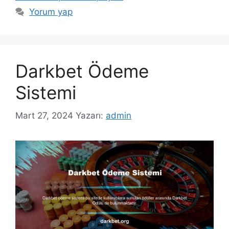
Yorum yap
Darkbet Ödeme
Sistemi
Mart 27, 2024
Yazarı:
admin