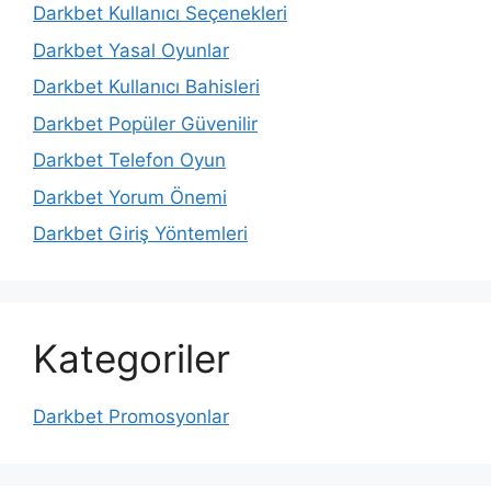
Darkbet Kullanıcı Seçenekleri
Darkbet Yasal Oyunlar
Darkbet Kullanıcı Bahisleri
Darkbet Popüler Güvenilir
Darkbet Telefon Oyun
Darkbet Yorum Önemi
Darkbet Giriş Yöntemleri
Kategoriler
Darkbet Promosyonlar