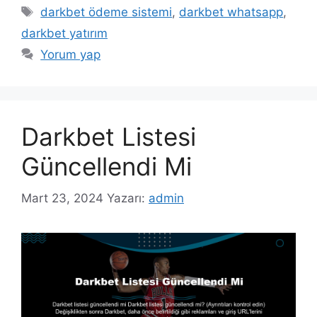
Etiketler
darkbet ödeme sistemi
,
darkbet whatsapp
,
darkbet yatırım
Yorum yap
Darkbet Listesi
Güncellendi Mi
Mart 23, 2024
Yazarı:
admin