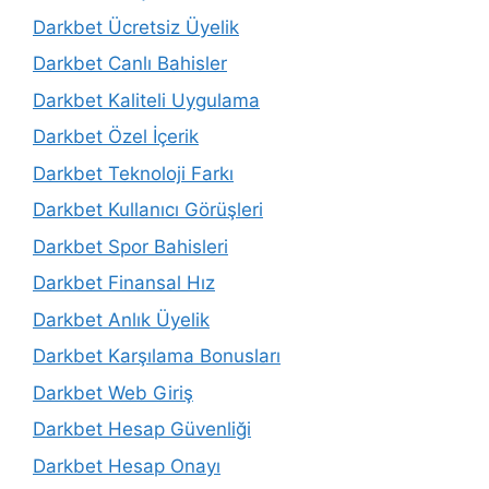
Darkbet Ücretsiz Üyelik
Darkbet Canlı Bahisler
Darkbet Kaliteli Uygulama
Darkbet Özel İçerik
Darkbet Teknoloji Farkı
Darkbet Kullanıcı Görüşleri
Darkbet Spor Bahisleri
Darkbet Finansal Hız
Darkbet Anlık Üyelik
Darkbet Karşılama Bonusları
Darkbet Web Giriş
Darkbet Hesap Güvenliği
Darkbet Hesap Onayı