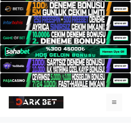
İçeriğe
atla
Menü