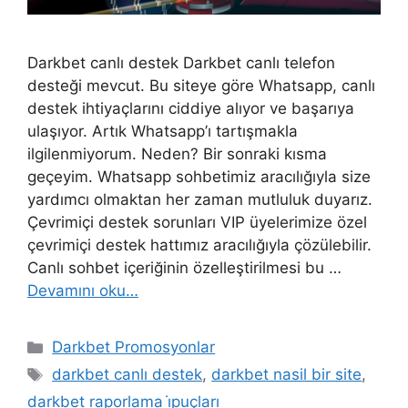
Darkbet canlı destek Darkbet canlı telefon
desteği mevcut. Bu siteye göre Whatsapp, canlı
destek ihtiyaçlarını ciddiye alıyor ve başarıya
ulaşıyor. Artık Whatsapp’ı tartışmakla
ilgilenmiyorum. Neden? Bir sonraki kısma
geçeyim. Whatsapp sohbetimiz aracılığıyla size
yardımcı olmaktan her zaman mutluluk duyarız.
Çevrimiçi destek sorunları VIP üyelerimize özel
çevrimiçi destek hattımız aracılığıyla çözülebilir.
Canlı sohbet içeriğinin özelleştirilmesi bu …
Devamını oku…
Kategoriler
Darkbet Promosyonlar
Etiketler
darkbet canlı destek
,
darkbet nasil bir site
,
darkbet raporlama i̇puçları