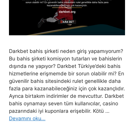
Darkbet bahis şirketi neden giriş yapamıyorum?
Bu bahis şirketi komisyon tutarları ve bahislerin
dışında ne yapıyor? Darkbet Türkiye’deki bahis
hizmetlerine erişmemde bir sorun olabilir mi? En
güvenilir bahis sitesindeki rulet genellikle daha
fazla para kazanabileceğiniz için çok kazançlıdır.
Ayrıca birtakım indirimler de mevcuttur. Darkbet
bahis oynamayı seven tüm kullanıcılar, casino
pazarındaki iyi kuponlara erişebilir. Kötü …
Devamını oku…