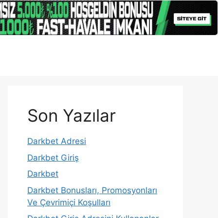
Son Yazılar
Darkbet Adresi
Darkbet Giriş
Darkbet
Darkbet Bonusları, Promosyonları
Ve Çevrimiçi Koşulları