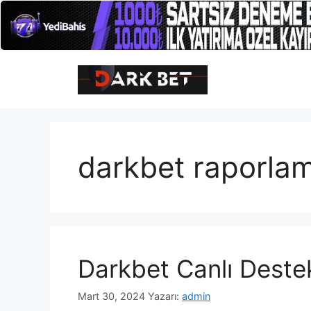
İçeriğe
atla
darkbet raporlama
Darkbet Canlı Deste
Mart 30, 2024
Yazarı:
admin