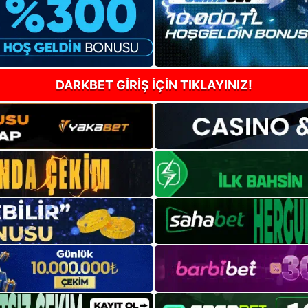
DARKBET GİRİŞ İÇİN TIKLAYINIZ!