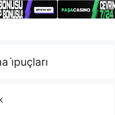
 i̇puçları
k