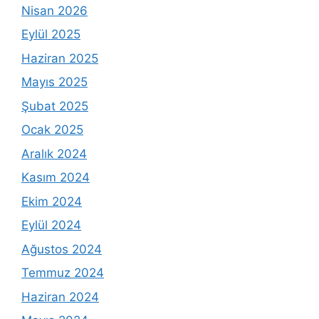
Nisan 2026
Eylül 2025
Haziran 2025
Mayıs 2025
Şubat 2025
Ocak 2025
Aralık 2024
Kasım 2024
Ekim 2024
Eylül 2024
Ağustos 2024
Temmuz 2024
Haziran 2024