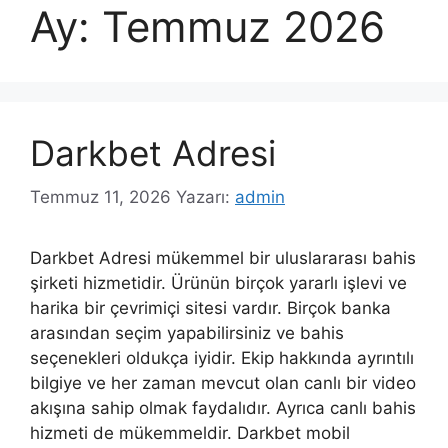
Ay:
Temmuz 2026
Darkbet Adresi
Temmuz 11, 2026
Yazarı:
admin
Darkbet Adresi mükemmel bir uluslararası bahis
şirketi hizmetidir. Ürünün birçok yararlı işlevi ve
harika bir çevrimiçi sitesi vardır. Birçok banka
arasından seçim yapabilirsiniz ve bahis
seçenekleri oldukça iyidir. Ekip hakkında ayrıntılı
bilgiye ve her zaman mevcut olan canlı bir video
akışına sahip olmak faydalıdır. Ayrıca canlı bahis
hizmeti de mükemmeldir. Darkbet mobil