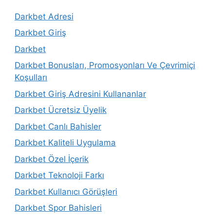
Darkbet Adresi
Darkbet Giriş
Darkbet
Darkbet Bonusları, Promosyonları Ve Çevrimiçi
Koşulları
Darkbet Giriş Adresini Kullananlar
Darkbet Ücretsiz Üyelik
Darkbet Canlı Bahisler
Darkbet Kaliteli Uygulama
Darkbet Özel İçerik
Darkbet Teknoloji Farkı
Darkbet Kullanıcı Görüşleri
Darkbet Spor Bahisleri