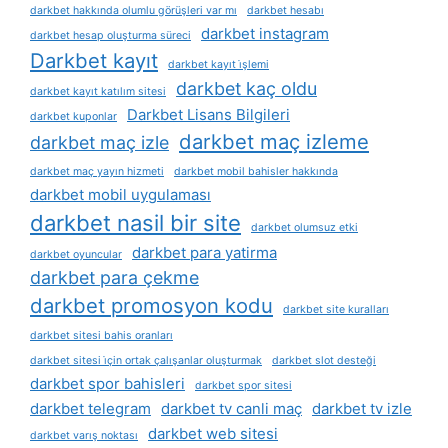
darkbet hakkında olumlu görüşleri var mı
darkbet hesabı
darkbet instagram
darkbet hesap oluşturma süreci
Darkbet kayıt
darkbet kayıt i̇şlemi
darkbet kaç oldu
darkbet kayıt katılım sitesi
Darkbet Lisans Bilgileri
darkbet kuponlar
darkbet maç izleme
darkbet maç izle
darkbet maç yayın hizmeti
darkbet mobil bahisler hakkında
darkbet mobil uygulaması
darkbet nasil bir site
darkbet olumsuz etki
darkbet para yatirma
darkbet oyuncular
darkbet para çekme
darkbet promosyon kodu
darkbet site kuralları
darkbet sitesi bahis oranları
darkbet sitesi i̇çin ortak çalışanlar oluşturmak
darkbet slot desteği
darkbet spor bahisleri
darkbet spor sitesi
darkbet telegram
darkbet tv canli maç
darkbet tv izle
darkbet web sitesi
darkbet varış noktası