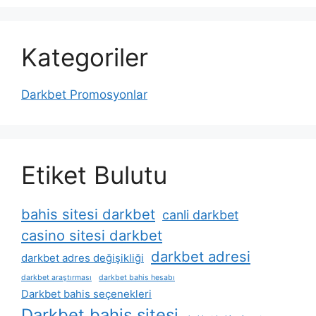
Kategoriler
Darkbet Promosyonlar
Etiket Bulutu
bahis sitesi darkbet
canli darkbet
casino sitesi darkbet
darkbet adresi
darkbet adres değişikliği
darkbet araştırması
darkbet bahis hesabı
Darkbet bahis seçenekleri
Darkbet bahis sitesi