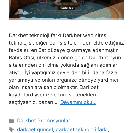
Darkbet teknoloji farkı Darkbet web sitesi
teknolojisi, diğer bahis sitelerinden elde ettiğiniz
faydaları en üst düzeye çıkarmaya adanmıştır.
Bahis Ofisi, ülkemizin önde gelen Darkbet oyun
sitelerinden biri olma yolunda sağlam adımlar
atıyor. İyi yaptığımız şeylerden biri, daha fazla
yarışmaya ve onları organize etmeye yardımcı
olan insanlara sahip olmaktır. Darkbet
kaydettirdiyseniz ve tüm seçenekleri
seçtiyseniz, bazen …
Devamını oku…
Kategoriler
Darkbet Promosyonlar
Etiketler
darkbet güncel
,
darkbet teknoloji farkı
,