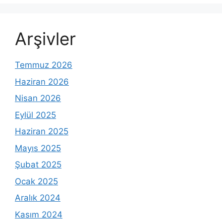
Arşivler
Temmuz 2026
Haziran 2026
Nisan 2026
Eylül 2025
Haziran 2025
Mayıs 2025
Şubat 2025
Ocak 2025
Aralık 2024
Kasım 2024