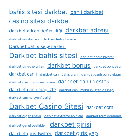
bahis sitesi darkbet
canli darkbet
casino sitesi darkbet
darkbet adresi
darkbet adres değişikliği
darkbet araştırması
darkbet bahis hesabı
Darkbet bahis seçenekleri
Darkbet bahis sitesi
darkbet bahis ziyaret
darkbet bonus
darkbet bingo oyunları
darkbet bonusu alın
darkbet canli
darkbet canlı bahis alanı
darkbet canlı bahis ekranı
darkbet canlı destek
darkbet canlı bahis ve casino
darkbet canlı maç i̇zle
darkbet canlı mobil müşteri desteği
darkbet casino oyun i̇çeriği
Darkbet Casino Sitesi
darkbet com
darkbet diğer siteler
darkbet extreme hold'em
darkbet form doldurma
darkbet girisi
darkbet genel özellikleri
darkbet giris yap
darkbet giris twitter