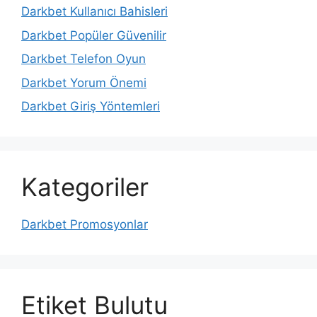
Darkbet Kullanıcı Bahisleri
Darkbet Popüler Güvenilir
Darkbet Telefon Oyun
Darkbet Yorum Önemi
Darkbet Giriş Yöntemleri
Kategoriler
Darkbet Promosyonlar
Etiket Bulutu