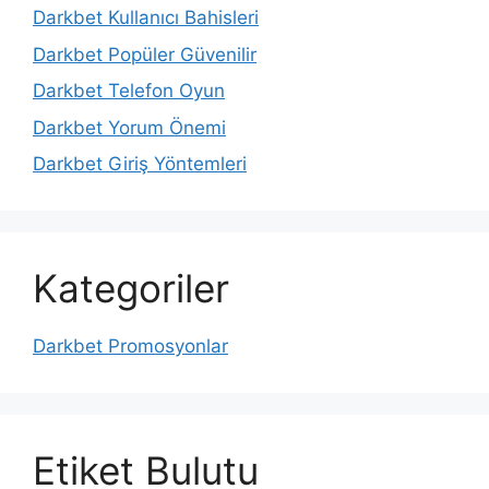
Darkbet Kullanıcı Bahisleri
Darkbet Popüler Güvenilir
Darkbet Telefon Oyun
Darkbet Yorum Önemi
Darkbet Giriş Yöntemleri
Kategoriler
Darkbet Promosyonlar
Etiket Bulutu