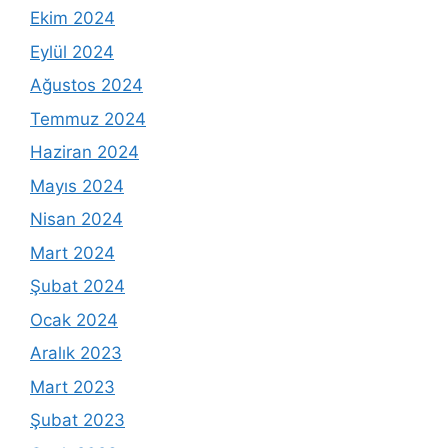
Ekim 2024
Eylül 2024
Ağustos 2024
Temmuz 2024
Haziran 2024
Mayıs 2024
Nisan 2024
Mart 2024
Şubat 2024
Ocak 2024
Aralık 2023
Mart 2023
Şubat 2023