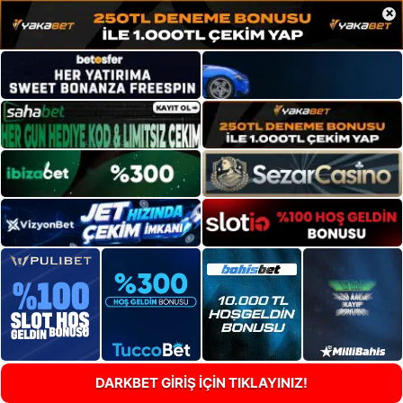
×
DARKBET GİRİŞ İÇİN TIKLAYINIZ!