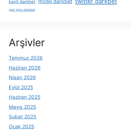
twitter darkbet
mobil darkbet
kayit darkbet
yeni giris darkbet
Arşivler
Temmuz 2026
Haziran 2026
Nisan 2026
Eylül 2025
Haziran 2025
Mayıs 2025
Şubat 2025
Ocak 2025