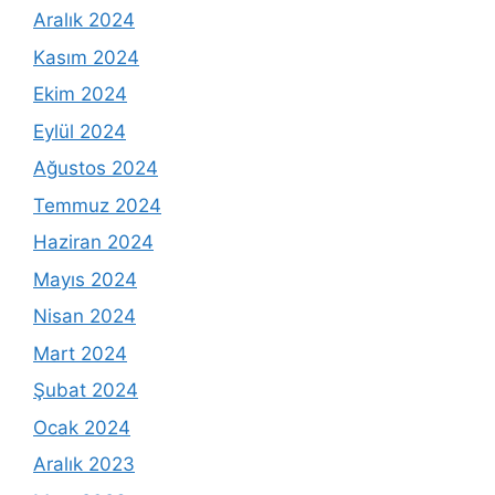
Aralık 2024
Kasım 2024
Ekim 2024
Eylül 2024
Ağustos 2024
Temmuz 2024
Haziran 2024
Mayıs 2024
Nisan 2024
Mart 2024
Şubat 2024
Ocak 2024
Aralık 2023