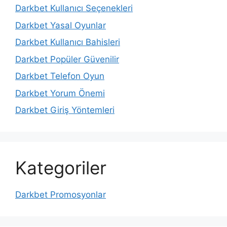
Darkbet Kullanıcı Seçenekleri
Darkbet Yasal Oyunlar
Darkbet Kullanıcı Bahisleri
Darkbet Popüler Güvenilir
Darkbet Telefon Oyun
Darkbet Yorum Önemi
Darkbet Giriş Yöntemleri
Kategoriler
Darkbet Promosyonlar