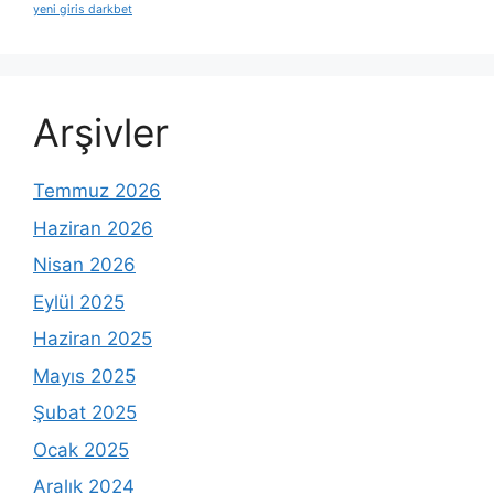
yeni giris darkbet
Arşivler
Temmuz 2026
Haziran 2026
Nisan 2026
Eylül 2025
Haziran 2025
Mayıs 2025
Şubat 2025
Ocak 2025
Aralık 2024