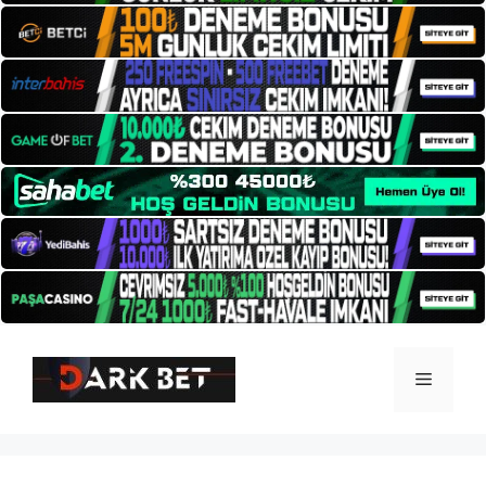
İçeriğe
atla
Menü