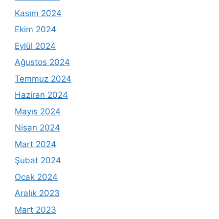
Kasım 2024
Ekim 2024
Eylül 2024
Ağustos 2024
Temmuz 2024
Haziran 2024
Mayıs 2024
Nisan 2024
Mart 2024
Şubat 2024
Ocak 2024
Aralık 2023
Mart 2023