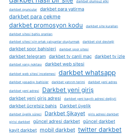
darkbet nasil bir site
darkbet olumsuz etki
darkbet para yatirma
darkbet oyuncular
darkbet para çekme
darkbet promosyon kodu
darkbet site kuralları
darkbet sitesi bahis oranları
darkbet sitesi i̇çin ortak çalışanlar oluşturmak
darkbet slot desteği
darkbet spor bahisleri
darkbet spor sitesi
darkbet telegram
darkbet tv canli maç
darkbet tv izle
darkbet web sitesi
darkbet varış noktası
darkbet whatsapp
darkbet web sitesi i̇ncelemesi
darkbet yasadışı bahisler
darkbet yatırım terimi
darkbet yeni adres
Darkbet yeni giriş
darkbet yeni adresi
darkbet yeni giriş adresi
darkbet yeni kayıtlı adresi değişti
darkbet ücretsiz bahis
Darkbet üyelik
Darkbet Şikayet
darkbet üyelik süreci
giris adresi darkbet
güncel adresi darkbet
güncel darkbet
girisi darkbet
twitter darkbet
mobil darkbet
kayit darkbet