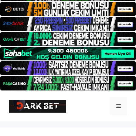
İçeriğe
atla
Menü