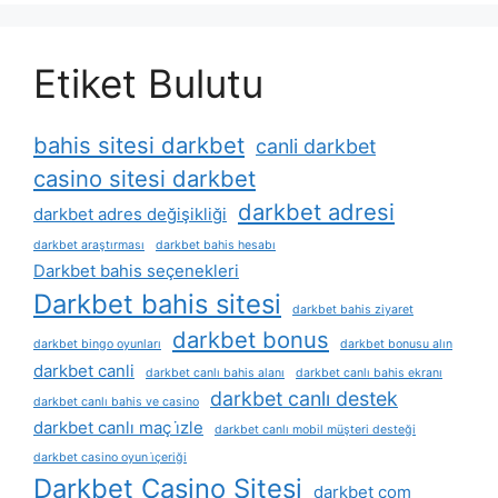
Etiket Bulutu
bahis sitesi darkbet
canli darkbet
casino sitesi darkbet
darkbet adresi
darkbet adres değişikliği
darkbet araştırması
darkbet bahis hesabı
Darkbet bahis seçenekleri
Darkbet bahis sitesi
darkbet bahis ziyaret
darkbet bonus
darkbet bingo oyunları
darkbet bonusu alın
darkbet canli
darkbet canlı bahis alanı
darkbet canlı bahis ekranı
darkbet canlı destek
darkbet canlı bahis ve casino
darkbet canlı maç i̇zle
darkbet canlı mobil müşteri desteği
darkbet casino oyun i̇çeriği
Darkbet Casino Sitesi
darkbet com