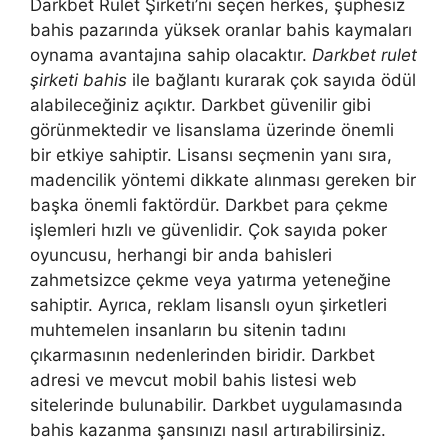
Darkbet Rulet Şirketi’ni seçen herkes, şüphesiz
bahis pazarında yüksek oranlar bahis kaymaları
oynama avantajına sahip olacaktır.
Darkbet rulet
şirketi bahis
ile bağlantı kurarak çok sayıda ödül
alabileceğiniz açıktır. Darkbet güvenilir gibi
görünmektedir ve lisanslama üzerinde önemli
bir etkiye sahiptir. Lisansı seçmenin yanı sıra,
madencilik yöntemi dikkate alınması gereken bir
başka önemli faktördür. Darkbet para çekme
işlemleri hızlı ve güvenlidir. Çok sayıda poker
oyuncusu, herhangi bir anda bahisleri
zahmetsizce çekme veya yatırma yeteneğine
sahiptir. Ayrıca, reklam lisanslı oyun şirketleri
muhtemelen insanların bu sitenin tadını
çıkarmasının nedenlerinden biridir. Darkbet
adresi ve mevcut mobil bahis listesi web
sitelerinde bulunabilir. Darkbet uygulamasında
bahis kazanma şansınızı nasıl artırabilirsiniz.