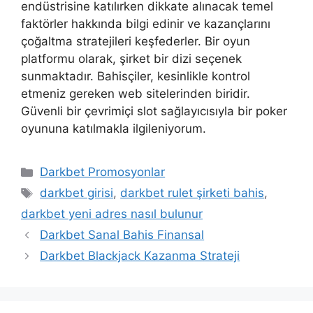
endüstrisine katılırken dikkate alınacak temel
faktörler hakkında bilgi edinir ve kazançlarını
çoğaltma stratejileri keşfederler. Bir oyun
platformu olarak, şirket bir dizi seçenek
sunmaktadır. Bahisçiler, kesinlikle kontrol
etmeniz gereken web sitelerinden biridir.
Güvenli bir çevrimiçi slot sağlayıcısıyla bir poker
oyununa katılmakla ilgileniyorum.
Kategoriler
Darkbet Promosyonlar
Etiketler
darkbet girisi
,
darkbet rulet şirketi bahis
,
darkbet yeni adres nasıl bulunur
Darkbet Sanal Bahis Finansal
Darkbet Blackjack Kazanma Strateji