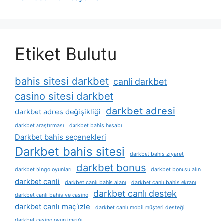
Etiket Bulutu
bahis sitesi darkbet
canli darkbet
casino sitesi darkbet
darkbet adresi
darkbet adres değişikliği
darkbet araştırması
darkbet bahis hesabı
Darkbet bahis seçenekleri
Darkbet bahis sitesi
darkbet bahis ziyaret
darkbet bonus
darkbet bingo oyunları
darkbet bonusu alın
darkbet canli
darkbet canlı bahis alanı
darkbet canlı bahis ekranı
darkbet canlı destek
darkbet canlı bahis ve casino
darkbet canlı maç i̇zle
darkbet canlı mobil müşteri desteği
darkbet casino oyun i̇çeriği