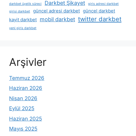
Darkbet Şikayet
darkbet üyelik süreci
giris adresi darkbet
güncel adresi darkbet
güncel darkbet
girisi darkbet
twitter darkbet
mobil darkbet
kayit darkbet
yeni giris darkbet
Arşivler
Temmuz 2026
Haziran 2026
Nisan 2026
Eylül 2025
Haziran 2025
Mayıs 2025