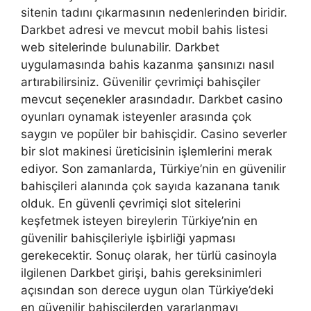
sitenin tadını çıkarmasının nedenlerinden biridir.
Darkbet adresi ve mevcut mobil bahis listesi
web sitelerinde bulunabilir. Darkbet
uygulamasında bahis kazanma şansınızı nasıl
artırabilirsiniz. Güvenilir çevrimiçi bahisçiler
mevcut seçenekler arasındadır. Darkbet casino
oyunları oynamak isteyenler arasında çok
saygın ve popüler bir bahisçidir. Casino severler
bir slot makinesi üreticisinin işlemlerini merak
ediyor. Son zamanlarda, Türkiye’nin en güvenilir
bahisçileri alanında çok sayıda kazanana tanık
olduk. En güvenli çevrimiçi slot sitelerini
keşfetmek isteyen bireylerin Türkiye’nin en
güvenilir bahisçileriyle işbirliği yapması
gerekecektir. Sonuç olarak, her türlü casinoyla
ilgilenen Darkbet girişi, bahis gereksinimleri
açısından son derece uygun olan Türkiye’deki
en güvenilir bahisçilerden yararlanmayı