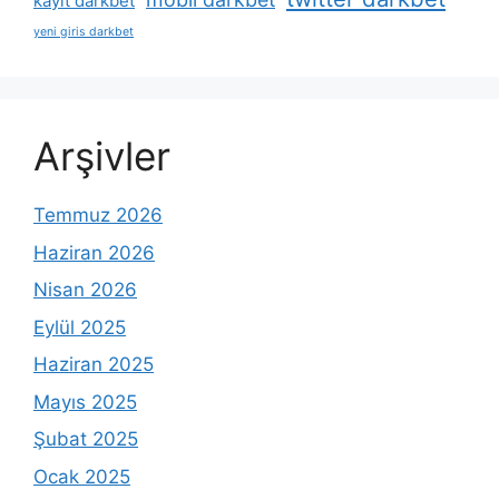
kayit darkbet
yeni giris darkbet
Arşivler
Temmuz 2026
Haziran 2026
Nisan 2026
Eylül 2025
Haziran 2025
Mayıs 2025
Şubat 2025
Ocak 2025