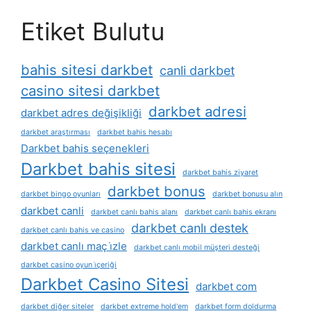
Etiket Bulutu
bahis sitesi darkbet
canli darkbet
casino sitesi darkbet
darkbet adresi
darkbet adres değişikliği
darkbet araştırması
darkbet bahis hesabı
Darkbet bahis seçenekleri
Darkbet bahis sitesi
darkbet bahis ziyaret
darkbet bonus
darkbet bingo oyunları
darkbet bonusu alın
darkbet canli
darkbet canlı bahis alanı
darkbet canlı bahis ekranı
darkbet canlı destek
darkbet canlı bahis ve casino
darkbet canlı maç i̇zle
darkbet canlı mobil müşteri desteği
darkbet casino oyun i̇çeriği
Darkbet Casino Sitesi
darkbet com
darkbet diğer siteler
darkbet extreme hold'em
darkbet form doldurma