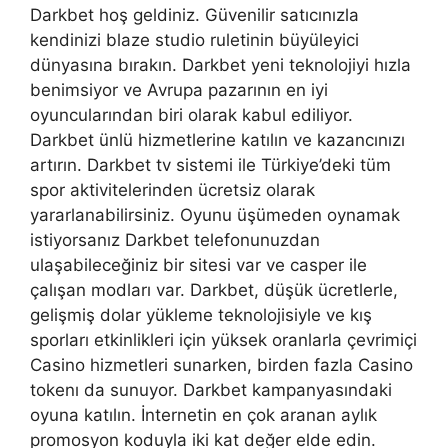
Darkbet hoş geldiniz. Güvenilir satıcınızla
kendinizi blaze studio ruletinin büyüleyici
dünyasına bırakın. Darkbet yeni teknolojiyi hızla
benimsiyor ve Avrupa pazarının en iyi
oyuncularından biri olarak kabul ediliyor.
Darkbet ünlü hizmetlerine katılın ve kazancınızı
artırın. Darkbet tv sistemi ile Türkiye’deki tüm
spor aktivitelerinden ücretsiz olarak
yararlanabilirsiniz. Oyunu üşümeden oynamak
istiyorsanız Darkbet telefonunuzdan
ulaşabileceğiniz bir sitesi var ve casper ile
çalışan modları var. Darkbet, düşük ücretlerle,
gelişmiş dolar yükleme teknolojisiyle ve kış
sporları etkinlikleri için yüksek oranlarla çevrimiçi
Casino hizmetleri sunarken, birden fazla Casino
tokenı da sunuyor. Darkbet kampanyasındaki
oyuna katılın. İnternetin en çok aranan aylık
promosyon koduyla iki kat değer elde edin.