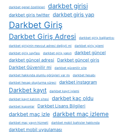
darkbet girisi
darkbet genel özellikleri
darkbet giris yap
darkbet giris twitter
Darkbet Giriş
Darkbet Giriş Adresi
darkbet giriş bağlantısı
darkbet girişinin mevcut adresi değişti mi
darkbet giriş i̇şlemi
darkbet güncel
darkbet giriş sayfası
darkbet giriş yapın
darkbet güncel adresi
Darkbet güncel giriş
Darkbet Güvenilir mi
darkbet güvenilir site
darkbet hakkında olumlu görüşleri var mı
darkbet hesabı
darkbet instagram
darkbet hesap oluşturma süreci
Darkbet kayıt
darkbet kayıt i̇şlemi
darkbet kaç oldu
darkbet kayıt katılım sitesi
Darkbet Lisans Bilgileri
darkbet kuponlar
darkbet maç izleme
darkbet maç izle
darkbet maç yayın hizmeti
darkbet mobil bahisler hakkında
darkbet mobil uygulaması