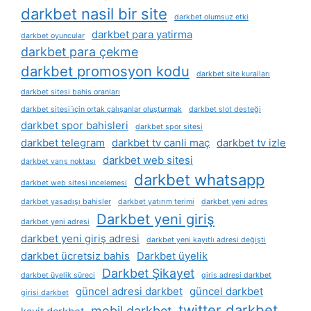
darkbet nasil bir site
darkbet olumsuz etki
darkbet para yatirma
darkbet oyuncular
darkbet para çekme
darkbet promosyon kodu
darkbet site kuralları
darkbet sitesi bahis oranları
darkbet sitesi i̇çin ortak çalışanlar oluşturmak
darkbet slot desteği
darkbet spor bahisleri
darkbet spor sitesi
darkbet telegram
darkbet tv canli maç
darkbet tv izle
darkbet web sitesi
darkbet varış noktası
darkbet whatsapp
darkbet web sitesi i̇ncelemesi
darkbet yasadışı bahisler
darkbet yatırım terimi
darkbet yeni adres
Darkbet yeni giriş
darkbet yeni adresi
darkbet yeni giriş adresi
darkbet yeni kayıtlı adresi değişti
darkbet ücretsiz bahis
Darkbet üyelik
Darkbet Şikayet
darkbet üyelik süreci
giris adresi darkbet
güncel adresi darkbet
güncel darkbet
girisi darkbet
twitter darkbet
mobil darkbet