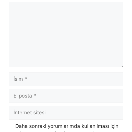
Yorum
İsim
E-
posta
İnternet
sitesi
Daha sonraki yorumlarımda kullanılması için