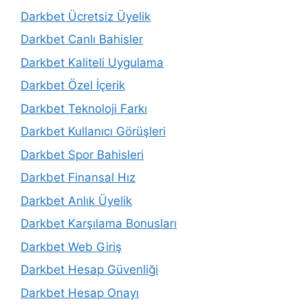
Darkbet Ücretsiz Üyelik
Darkbet Canlı Bahisler
Darkbet Kaliteli Uygulama
Darkbet Özel İçerik
Darkbet Teknoloji Farkı
Darkbet Kullanıcı Görüşleri
Darkbet Spor Bahisleri
Darkbet Finansal Hız
Darkbet Anlık Üyelik
Darkbet Karşılama Bonusları
Darkbet Web Giriş
Darkbet Hesap Güvenliği
Darkbet Hesap Onayı