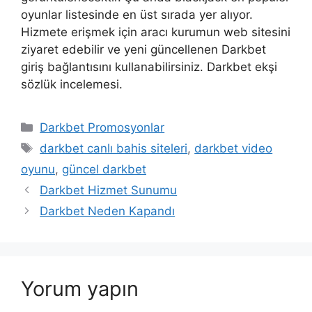
oyunlar listesinde en üst sırada yer alıyor.
Hizmete erişmek için aracı kurumun web sitesini
ziyaret edebilir ve yeni güncellenen Darkbet
giriş bağlantısını kullanabilirsiniz. Darkbet ekşi
sözlük incelemesi.
Kategoriler
Darkbet Promosyonlar
Etiketler
darkbet canlı bahis siteleri
,
darkbet video
oyunu
,
güncel darkbet
Darkbet Hizmet Sunumu
Darkbet Neden Kapandı
Yorum yapın