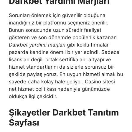
Darkbet Yardımı Marjları
Sorunları önlemek için güvenilir olduğuna
inandığınız bir platformu seçmeniz önerilir.
Bunun sonucunda uzun süredir faaliyet
gösteren ve son dönemde popülerlik kazanan
Darkbet yardımı marjları
gibi köklü firmalar
pazarda kendine önemli bir yer edindi. Sadece
lisansları değil, ortak sertifikaları, altyapı ve
hizmet standartlarını da sizlerle sorunsuz bir
şekilde paylaşıyoruz. En uygun hizmeti almak bu
sayede daha kolay hale geliyor. Casino sitesi
net hizmet politikası nedeniyle günümüzde
oldukça ilgi çekicidir.
Şikayetler Darkbet Tanıtım
Sayfası