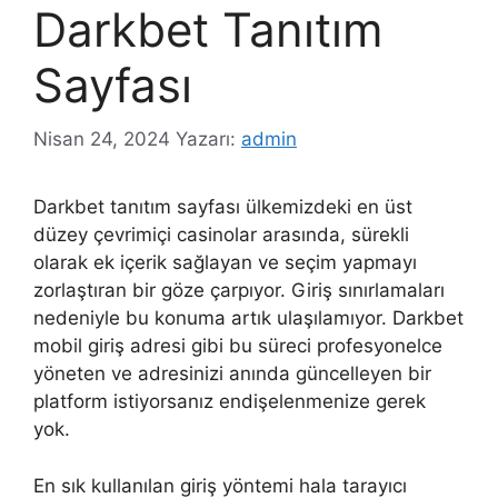
Darkbet Tanıtım
Sayfası
Nisan 24, 2024
Yazarı:
admin
Darkbet tanıtım sayfası ülkemizdeki en üst
düzey çevrimiçi casinolar arasında, sürekli
olarak ek içerik sağlayan ve seçim yapmayı
zorlaştıran bir göze çarpıyor. Giriş sınırlamaları
nedeniyle bu konuma artık ulaşılamıyor. Darkbet
mobil giriş adresi gibi bu süreci profesyonelce
yöneten ve adresinizi anında güncelleyen bir
platform istiyorsanız endişelenmenize gerek
yok.
En sık kullanılan giriş yöntemi hala tarayıcı