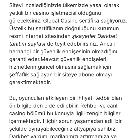
Siteyi incelediğinizde ülkemizde yasal olarak
yetkili bir casino işletmecisi olduğunu
göreceksiniz. Global Casino sertifika sağlıyoruz.
Üstelik bu sertifikanın doğruluğunu kurumun
resmi internet sitesinden
şikayetler Darkbet
tanıtım sayfası
de teyit edebilirsiniz. Ancak
herhangi bir güvenlik endişesinin olmadığını
garanti eder.Mevcut güvenlik endişeleri,
hizmetlerin güncel olmasını sağlamak için
şeffaflık sağlayan bir siteye abone olmayı
gerektirmektedir.
Bu, oyuncuları etkileyen bir ihtiyati tedbir olan
ön bilgilerden elde edilebilir. Rehber ve canlı
casino bölümü bu konuyla ilgili zengin bilgiler
içermektedir. Hiçbir sorun yaşamadan adil bir
şekilde oynayabileceğiniz altyapıya sahibiz.
Darkbet yardımı marjlarımızı artırmamıza ve