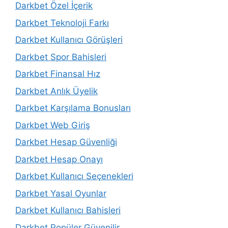
Darkbet Özel İçerik
Darkbet Teknoloji Farkı
Darkbet Kullanıcı Görüşleri
Darkbet Spor Bahisleri
Darkbet Finansal Hız
Darkbet Anlık Üyelik
Darkbet Karşılama Bonusları
Darkbet Web Giriş
Darkbet Hesap Güvenliği
Darkbet Hesap Onayı
Darkbet Kullanıcı Seçenekleri
Darkbet Yasal Oyunlar
Darkbet Kullanıcı Bahisleri
Darkbet Popüler Güvenilir