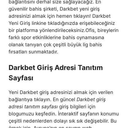
bağlantısını derhal size sağlayacağız. En
güvenilir bahis şirketi, Darkbet yeni giriş
adresinizi almak için hemen tıklayın! Darkbet
Yeni Giriş linkine tıkladığınızda erişebileceğiniz
bir platforma yönlendirileceksiniz.Ofis, bireylerin
farklı spor etkinliklerine bahis oynamasına
olanak tanıyan çok çeşitli büyük lig bahis
fırsatları sunmaktadır.
Darkbet Giriş Adresi Tanıtım
Sayfası
Yeni Darkbet giriş adresinizi almak için verilen
bağlantıya tıklayın. En güncel
Darkbet giriş
adresi tanıtım sayfası
giriş bilgileri için
blogumuzu keşfedin. İnteraktif sayfanın konumu
çeşitli nedenlerden dolayı sık sık değişebilir. Bu