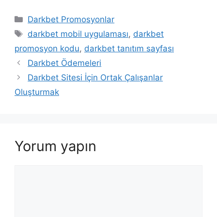
Kategoriler
Darkbet Promosyonlar
Etiketler
darkbet mobil uygulaması
,
darkbet
promosyon kodu
,
darkbet tanıtım sayfası
Darkbet Ödemeleri
Darkbet Sitesi İçin Ortak Çalışanlar
Oluşturmak
Yorum yapın
Yorum