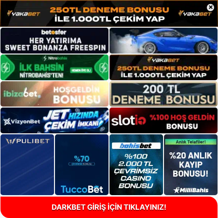
×
DARKBET GİRİŞ İÇİN TIKLAYINIZ!