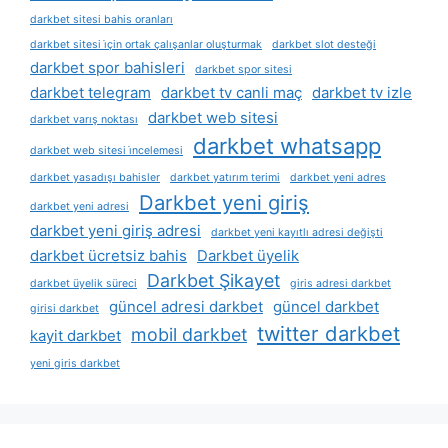
darkbet sitesi bahis oranları
darkbet sitesi i̇çin ortak çalışanlar oluşturmak
darkbet slot desteği
darkbet spor bahisleri
darkbet spor sitesi
darkbet telegram
darkbet tv canli maç
darkbet tv izle
darkbet web sitesi
darkbet varış noktası
darkbet whatsapp
darkbet web sitesi i̇ncelemesi
darkbet yasadışı bahisler
darkbet yatırım terimi
darkbet yeni adres
Darkbet yeni giriş
darkbet yeni adresi
darkbet yeni giriş adresi
darkbet yeni kayıtlı adresi değişti
darkbet ücretsiz bahis
Darkbet üyelik
Darkbet Şikayet
darkbet üyelik süreci
giris adresi darkbet
güncel adresi darkbet
güncel darkbet
girisi darkbet
twitter darkbet
mobil darkbet
kayit darkbet
yeni giris darkbet