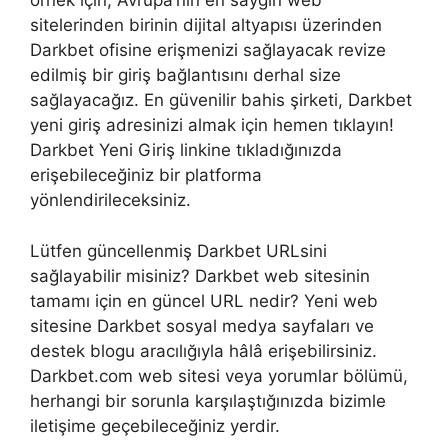
örnek için, Avrupa’nın en saygın web
sitelerinden birinin dijital altyapısı üzerinden
Darkbet ofisine erişmenizi sağlayacak revize
edilmiş bir giriş bağlantısını derhal size
sağlayacağız. En güvenilir bahis şirketi, Darkbet
yeni giriş adresinizi almak için hemen tıklayın!
Darkbet Yeni Giriş linkine tıkladığınızda
erişebileceğiniz bir platforma
yönlendirileceksiniz.
Lütfen güncellenmiş Darkbet URLsini
sağlayabilir misiniz? Darkbet web sitesinin
tamamı için en güncel URL nedir? Yeni web
sitesine Darkbet sosyal medya sayfaları ve
destek blogu aracılığıyla hâlâ erişebilirsiniz.
Darkbet.com web sitesi veya yorumlar bölümü,
herhangi bir sorunla karşılaştığınızda bizimle
iletişime geçebileceğiniz yerdir.