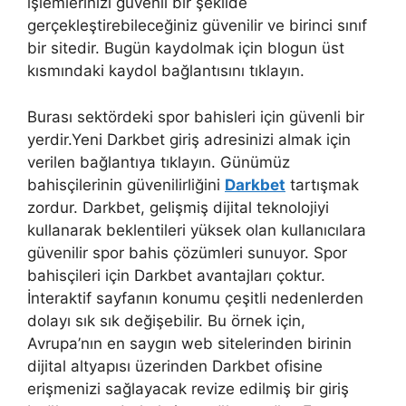
işlemlerinizi güvenli bir şekilde
gerçekleştirebileceğiniz güvenilir ve birinci sınıf
bir sitedir. Bugün kaydolmak için blogun üst
kısmındaki kaydol bağlantısını tıklayın.
Burası sektördeki spor bahisleri için güvenli bir
yerdir.Yeni Darkbet giriş adresinizi almak için
verilen bağlantıya tıklayın. Günümüz
bahisçilerinin güvenilirliğini
Darkbet
tartışmak
zordur. Darkbet, gelişmiş dijital teknolojiyi
kullanarak beklentileri yüksek olan kullanıcılara
güvenilir spor bahis çözümleri sunuyor. Spor
bahisçileri için Darkbet avantajları çoktur.
İnteraktif sayfanın konumu çeşitli nedenlerden
dolayı sık sık değişebilir. Bu örnek için,
Avrupa’nın en saygın web sitelerinden birinin
dijital altyapısı üzerinden Darkbet ofisine
erişmenizi sağlayacak revize edilmiş bir giriş