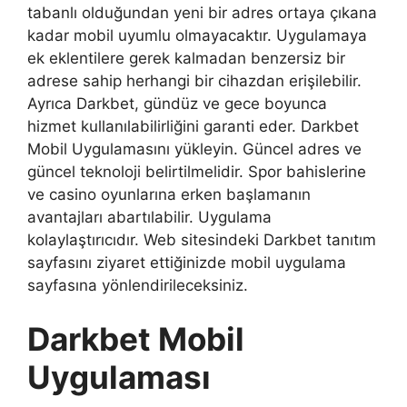
tabanlı olduğundan yeni bir adres ortaya çıkana
kadar mobil uyumlu olmayacaktır. Uygulamaya
ek eklentilere gerek kalmadan benzersiz bir
adrese sahip herhangi bir cihazdan erişilebilir.
Ayrıca Darkbet, gündüz ve gece boyunca
hizmet kullanılabilirliğini garanti eder. Darkbet
Mobil Uygulamasını yükleyin. Güncel adres ve
güncel teknoloji belirtilmelidir. Spor bahislerine
ve casino oyunlarına erken başlamanın
avantajları abartılabilir. Uygulama
kolaylaştırıcıdır. Web sitesindeki Darkbet tanıtım
sayfasını ziyaret ettiğinizde mobil uygulama
sayfasına yönlendirileceksiniz.
Darkbet Mobil
Uygulaması