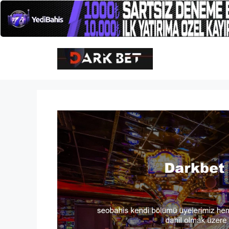
İçeriğe
atla