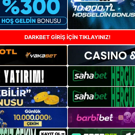
DARKBET GİRİŞ İÇİN TIKLAYINIZ!