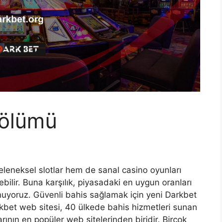
Bölümü
eneksel slotlar hem de sanal casino oyunları
ebilir. Buna karşılık, piyasadaki en uygun oranları
unuyoruz. Güvenli bahis sağlamak için yeni Darkbet
rkbet web sitesi, 40 ülkede bahis hizmetleri sunan
ının en popüler web sitelerinden biridir. Birçok