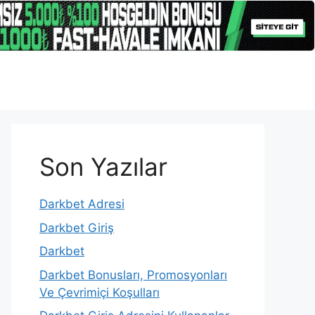
Son Yazılar
Darkbet Adresi
Darkbet Giriş
Darkbet
Darkbet Bonusları, Promosyonları
Ve Çevrimiçi Koşulları