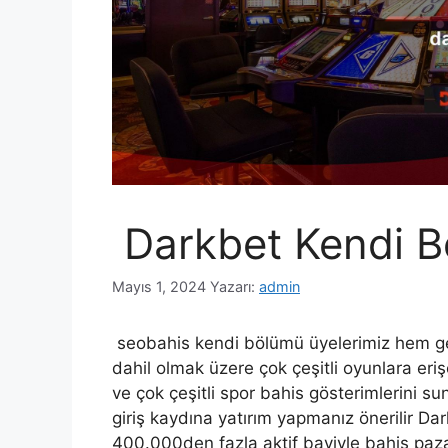
Darkbet Kendi 
Mayıs 1, 2024
Yazarı:
admin
seobahis kendi bölümü üyelerimiz hem gel
dahil olmak üzere çok çeşitli oyunlara eriş
ve çok çeşitli spor bahis gösterimlerini s
giriş kaydına yatırım yapmanız önerilir Da
400.000den fazla aktif bayiyle bahis pazar