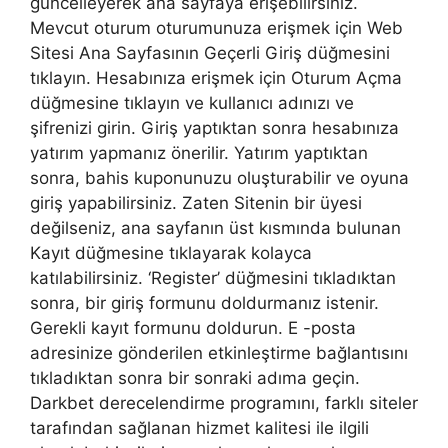
güncelleyerek ana sayfaya erişebilirsiniz.
Mevcut oturum oturumunuza erişmek için Web
Sitesi Ana Sayfasının Geçerli Giriş düğmesini
tıklayın. Hesabınıza erişmek için Oturum Açma
düğmesine tıklayın ve kullanıcı adınızı ve
şifrenizi girin. Giriş yaptıktan sonra hesabınıza
yatırım yapmanız önerilir. Yatırım yaptıktan
sonra, bahis kuponunuzu oluşturabilir ve oyuna
giriş yapabilirsiniz. Zaten Sitenin bir üyesi
değilseniz, ana sayfanın üst kısmında bulunan
Kayıt düğmesine tıklayarak kolayca
katılabilirsiniz. ‘Register’ düğmesini tıkladıktan
sonra, bir giriş formunu doldurmanız istenir.
Gerekli kayıt formunu doldurun. E -posta
adresinize gönderilen etkinleştirme bağlantısını
tıkladıktan sonra bir sonraki adıma geçin.
Darkbet derecelendirme programını, farklı siteler
tarafından sağlanan hizmet kalitesi ile ilgili