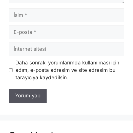
İsim
E-
posta
İnternet
sitesi
Daha sonraki yorumlarımda kullanılması için
adım, e-posta adresim ve site adresim bu
tarayıcıya kaydedilsin.