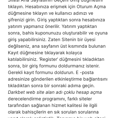
tıklayın. Hesabınıza erişmek için Oturum Açma
düğmesine tıklayın ve kullanıcı adınızı ve
şifrenizi girin. Giriş yaptıktan sonra hesabınıza
yatırım yapmanız önerilir. Yatırım yaptıktan
sonra, bahis kuponunuzu oluşturabilir ve oyuna
giriş yapabilirsiniz. Zaten Sitenin bir üyesi
değilseniz, ana sayfanın üst kısmında bulunan
Kayıt düğmesine tıklayarak kolayca
katılabilirsiniz. ‘Register’ düğmesini tıkladıktan
sonra, bir giriş formunu doldurmanız istenir.
Gerekli kayıt formunu doldurun. E -posta
adresinize gönderilen etkinleştirme bağlantısını
tıkladıktan sonra bir sonraki adıma geçin.
Darkbet web site alan adı çoklu hesap açma
derecelendirme programını, farklı siteler
tarafından sağlanan hizmet kalitesi ile ilgili
olarak bahisçilerin en sık sorulan sorularına