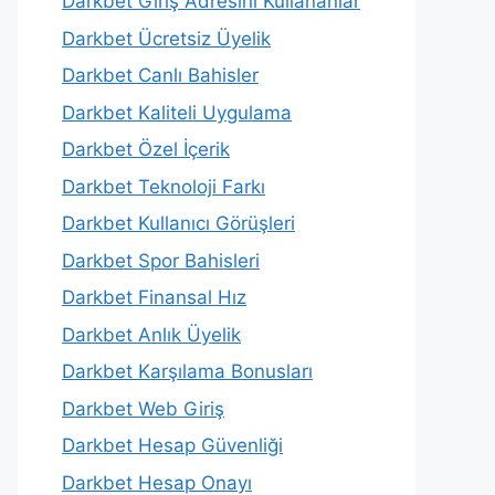
Darkbet Giriş Adresini Kullananlar
Darkbet Ücretsiz Üyelik
Darkbet Canlı Bahisler
Darkbet Kaliteli Uygulama
Darkbet Özel İçerik
Darkbet Teknoloji Farkı
Darkbet Kullanıcı Görüşleri
Darkbet Spor Bahisleri
Darkbet Finansal Hız
Darkbet Anlık Üyelik
Darkbet Karşılama Bonusları
Darkbet Web Giriş
Darkbet Hesap Güvenliği
Darkbet Hesap Onayı